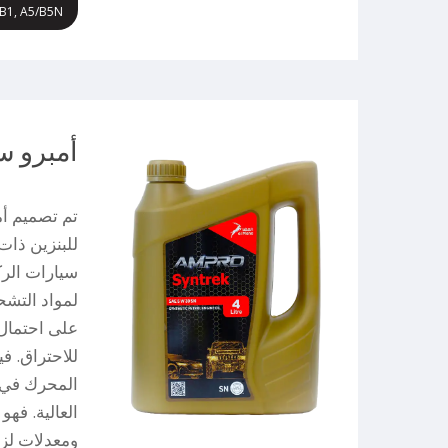
1/B1, A5/B5N
أمبرو سنت
سيارات الرك
لمواد التشح
على احتمال
المحرك في 
العالية. فه
ومعدلات لزو