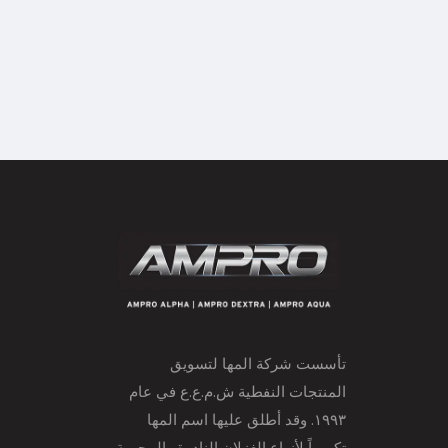
تأسست شركة المها لتسويق
المنتجات النفطية ش.م.ع.ع في عام
١٩٩٣. وقد أطلق عليها اسم المها
تكريماً لأنواع الغزلان النادرة والمحمية