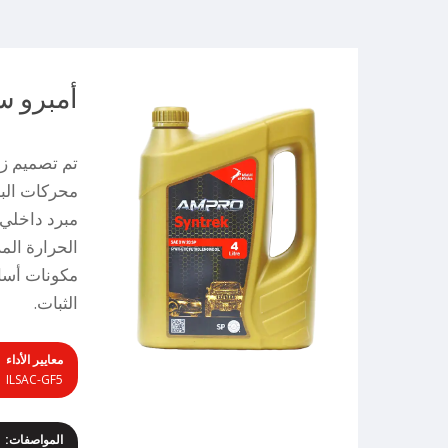
أمبرو سنت
تم تصميم ز
محركات البن
مبرد داخلي.
الحرارة الم
مكونات أساس
الثبات.
معايير الأداء
| ILSAC-GF5
المواصفات: