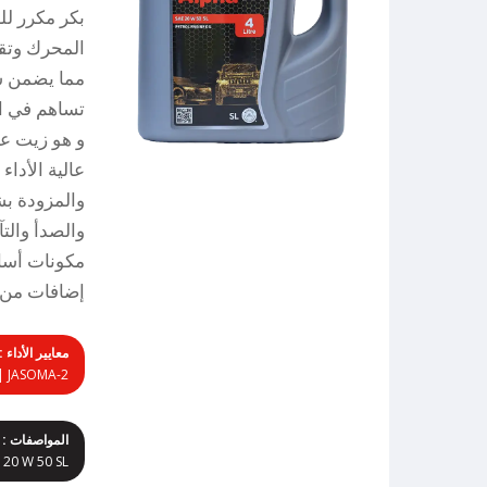
بكر مكرر لل
المحرك وتقل
مما يضمن سه
تساهم في ا
و هو زيت عا
عالية الأداء
والمزودة بش
والصدأ والت
مكونات أساس
إضافات من ا
معايير الأداء :
 | JASOMA-2
المواصفات :
E 20 W 50 SL