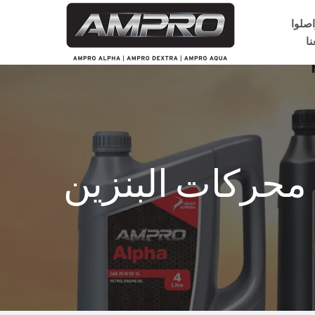
اصلوا
نا
محركات البنزين