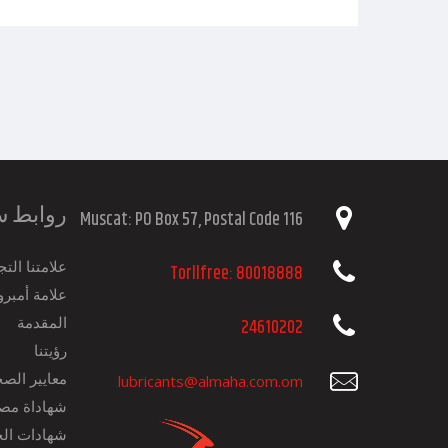
روابط س
Muscat: PO Box 57, Postal Code 116
علامتنا التجا
Torllfree: 80018888
علامة أمبرو
المقدمة
24610202
رؤيتنا
معايير الصح
lubricants@almaha.com.om
شهاداة مصا
شهادات الج