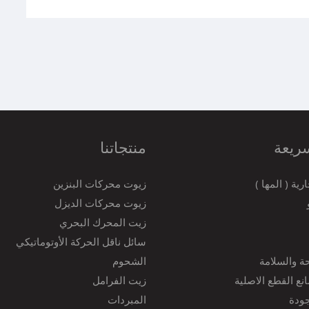
ريعة
منتجاتنا
رية ( المها )
زيوت محركات البنزين
زيوت محركات الديزل
زيت المحرك البحري
سائل ناقل الحركة الأوتوماتيكي
ة والسلامة
الشحوم
نع القطع الاصلية
زيت الفرامل
ودة
المبردات