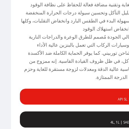
غاية وتقنية مضافة فعالة للحفاظ على نظافة الوقود
يل التآكل وتحسين سيولة درجات الحرارة المنخفضة
ولة البدء في الطقس البارد وانخفاض التقلبات، وكلها
نخفاض استهلاك الوقود
لي الجودة مُصمم للطرق الوعرة والدراجات النارية
 وسيارات الركاب التي تعمل بالبنزين عالية الأداء
احن توربيني. كما يوفر الحماية الكاملة ضد الأكسدة
آكل، في ظل ظروف القيادة القاسية. إنه ممزوج من
ية عالية الدقة ومعدلات لزوجة مستقرة للغاية وحزم
لدرجة الممتازة.
API SL
4L, 1L | SA