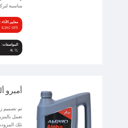
مناسبة لتركيبات م
معايير الأداء :
| ILSAC-GF5
المواصفات:
4L 1L
أمبرو ألفا 50
تم تصميم زي
تعمل بالبنز
تلك المزودة