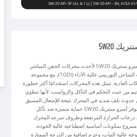
0W-20 API- SP (4 L & 1 L) | 5W-30 API – SN, ACEA A
ريك 5W20
تم تصميم أمبرو سنتريك 5W20 لأحدث محركات الحقن المباشر
للبنزين ذات الشاحن التوربيني عالية الأداء (TGDI)، مع مجموعة
اب العادية. تمثل هذه المحركات استخدامًا أكثر خطورة
يم من حيث التحكم في التآكل والرواسب، لأنها تنطوي
 حدوث تلف شديد في المحرك نتيجة للإشعال المسبق
للاحتراق. فيوفر أمبرو سنتريك 5W20 حماية متميزة ضد تآكل
درجات الحرارة المرتفعة وظروف سرعة المحرك
و ممزوج بمكونات أساسية اصطناعية عالية الجودة،
جة عالية الثبات، وحزم إضافية من الدرجة الممتازة